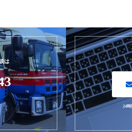
談は
43
]
24