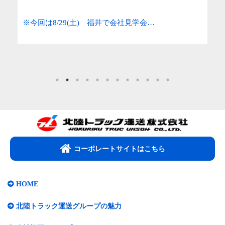
※今回は8/29(土) 福井で会社見学会…
資
コーポレートサイトはこちら​
HOME
北陸トラック運送グループの魅力