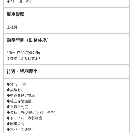
年2回（夏・冬）
雇用形態
正社員
勤務時間（勤務体系）
8:30〜17:30(実働7.5h)
※業務により残業あり
待遇・福利厚生
◆賞与年2回
◆昇給あり
◆交通費規定支給
◆社会保険完備
◆退職金制度
◆各種手当(通勤、家族手当等)
◆ドライバー表彰制度
◆制服貸与
◆車バイク通勤可