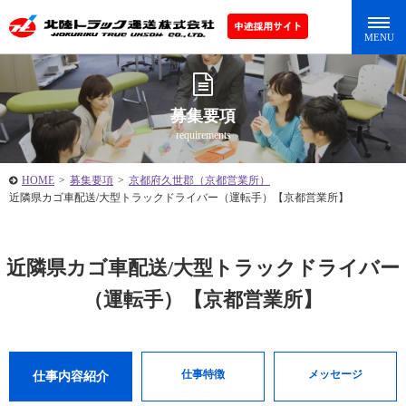
募集要項
requirements
HOME
>
募集要項
>
京都府久世郡（京都営業所）
近隣県カゴ車配送/大型トラックドライバー（運転手）【京都営業所】
近隣県カゴ車配送/大型トラックドライバー
（運転手）【京都営業所】
仕事特徴
メッセージ
仕事内容紹介