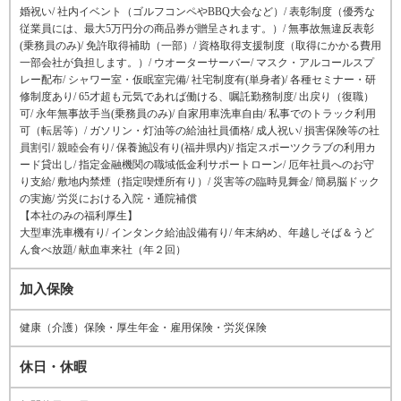
婚祝い/ 社内イベント（ゴルフコンペやBBQ大会など）/ 表彰制度（優秀な
従業員には、最大5万円分の商品券が贈呈されます。）/ 無事故無違反表彰
(乗務員のみ)/ 免許取得補助（一部）/ 資格取得支援制度（取得にかかる費用
一部会社が負担します。）/ ウオーターサーバー/ マスク・アルコールスプ
レー配布/ シャワー室・仮眠室完備/ 社宅制度有(単身者)/ 各種セミナー・研
修制度あり/ 65才超も元気であれば働ける、嘱託勤務制度/ 出戻り（復職）
可/ 永年無事故手当(乗務員のみ)/ 自家用車洗車自由/ 私事でのトラック利用
可（転居等）/ ガソリン・灯油等の給油社員価格/ 成人祝い/ 損害保険等の社
員割引/ 親睦会有り/ 保養施設有り(福井県内)/ 指定スポーツクラブの利用カ
ード貸出し/ 指定金融機関の職域低金利サポートローン/ 厄年社員へのお守
り支給/ 敷地内禁煙（指定喫煙所有り）/ 災害等の臨時見舞金/ 簡易脳ドック
の実施/ 労災における入院・通院補償
【本社のみの福利厚生】
大型車洗車機有り/ インタンク給油設備有り/ 年末納め、年越しそば＆うど
ん食べ放題/ 献血車来社（年２回）
加入保険
健康（介護）保険・厚生年金・雇用保険・労災保険
休日・休暇