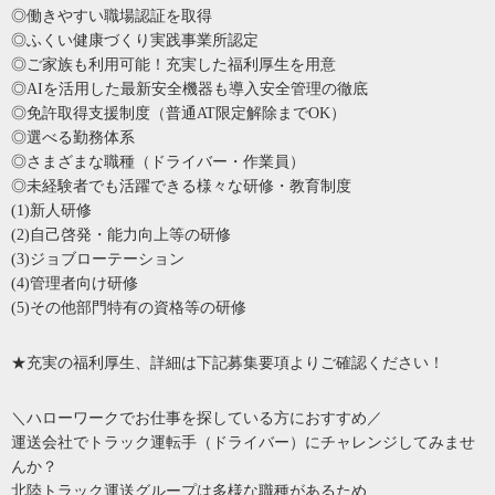
◎働きやすい職場認証を取得
◎ふくい健康づくり実践事業所認定
◎ご家族も利用可能！充実した福利厚生を用意
◎AIを活用した最新安全機器も導入安全管理の徹底
◎免許取得支援制度（普通AT限定解除までOK）
◎選べる勤務体系
◎さまざまな職種（ドライバー・作業員）
◎未経験者でも活躍できる様々な研修・教育制度
(1)新人研修
(2)自己啓発・能力向上等の研修
(3)ジョブローテーション
(4)管理者向け研修
(5)その他部門特有の資格等の研修
★充実の福利厚生、詳細は下記募集要項よりご確認ください！
＼ハローワークでお仕事を探している方におすすめ／
運送会社でトラック運転手（ドライバー）にチャレンジしてみませ
んか？
北陸トラック運送グループは多様な職種があるため、