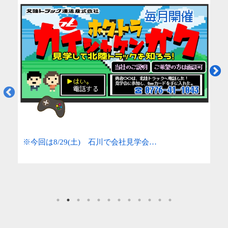
※今回は8/29(土) 石川で会社見学会…
資