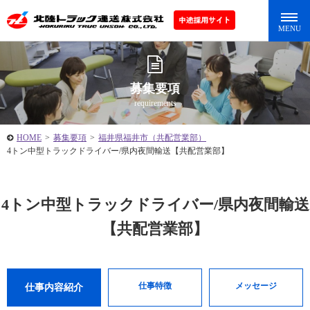
募集要項
requirements
HOME
>
募集要項
>
福井県福井市（共配営業部）
4トン中型トラックドライバー/県内夜間輸送【共配営業部】
4トン中型トラックドライバー/県内夜間輸送
【共配営業部】
仕事特徴
メッセージ
仕事内容紹介