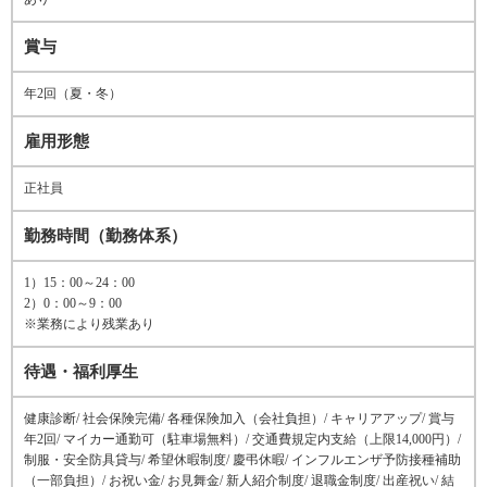
賞与
年2回（夏・冬）
雇用形態
正社員
勤務時間（勤務体系）
1）15：00～24：00
2）0：00～9：00
※業務により残業あり
待遇・福利厚生
健康診断/ 社会保険完備/ 各種保険加入（会社負担）/ キャリアアップ/ 賞与
年2回/ マイカー通勤可（駐車場無料）/ 交通費規定内支給（上限14,000円）/
制服・安全防具貸与/ 希望休暇制度/ 慶弔休暇/ インフルエンザ予防接種補助
（一部負担）/ お祝い金/ お見舞金/ 新人紹介制度/ 退職金制度/ 出産祝い/ 結