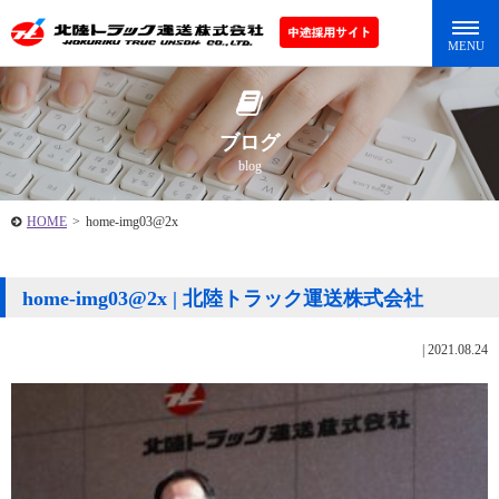
ブログ
blog
HOME
>
home-img03@2x
home-img03@2x | 北陸トラック運送株式会社
|
2021.08.24