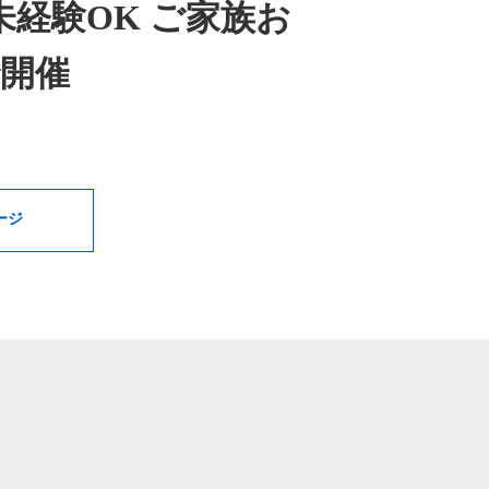
未経験OK ご家族お
で開催
ージ