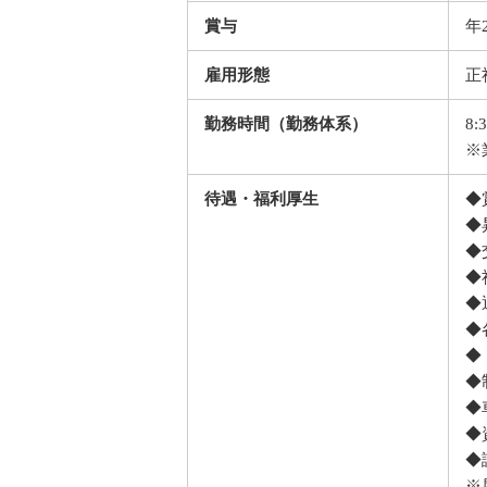
賞与
年
雇用形態
正
勤務時間（勤務体系）
8:
※
待遇・福利厚生
◆
◆
◆
◆
◆
◆
◆
◆
◆
◆
◆
※