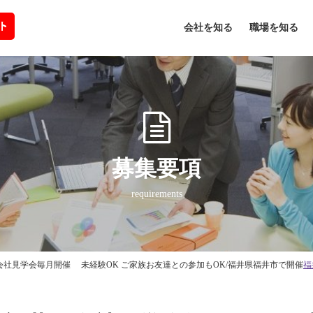
会社を知る
職場を知る
募集要項
requirements
井で会社見学会毎月開催 未経験OK ご家族お友達との参加もOK/福井県福井市で開催
福