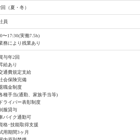
2回（夏・冬）
社員
30〜17:30(実働7.5h)
業務により残業あり
賞与年2回
昇給あり
交通費規定支給
社会保険完備
退職金制度
各種手当(通勤、家族手当等)
ドライバー表彰制度
制服貸与
車バイク通勤可
資格･技能取得支援
試用期間3ヶ月
屋内原則禁煙