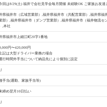
今回は8/29(土) 福井で会社見学会毎月開催 未経験OK ご家族お友
井県福井市（広域営業部）,福井県福井市（共配営業部）,福井県福
業部）,福井県福井市（ダンプ営業部）,福井県福井市（福井物流セ
）,本社
井県福井市上細江町20字1番地
0,000円〜420,000円
上記は大型ドライバー乗務の場合
運行時間外手当について納品先により個別に設定
り
種手当(通勤、家族手当等)
末締め翌月10日払い
り