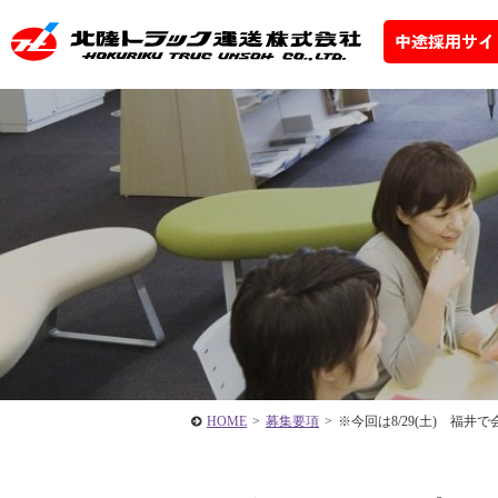
HOME
>
募集要項
>
※今回は8/29(土) 福