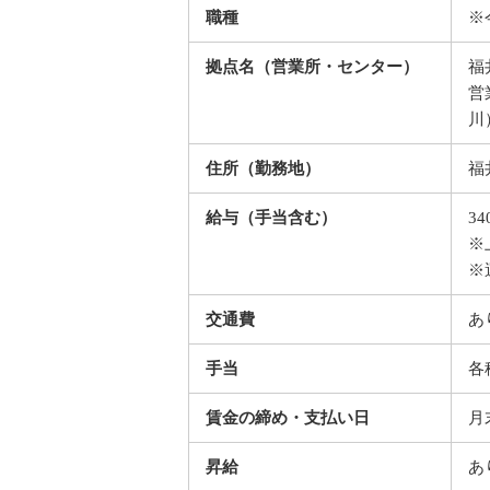
職種
※
拠点名（営業所・センター）
福
営
川
住所（勤務地）
福
給与（手当含む）
34
※
※
交通費
あ
手当
各
賃金の締め・支払い日
月
昇給
あ