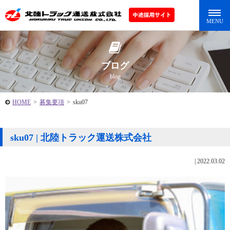
ブログ
blog
HOME
>
募集要項
>
sku07
sku07 | 北陸トラック運送株式会社
|
2022.03.02