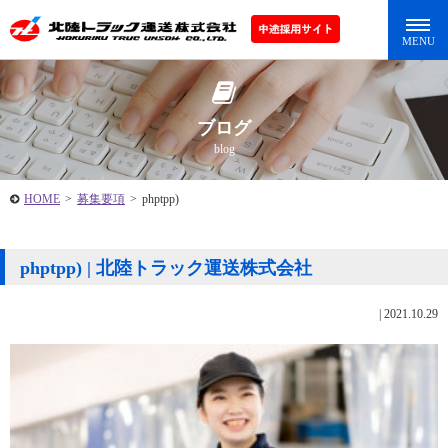
ブログ
blog
HOME
>
募集要項
>
phptpp)
phptpp) | 北陸トラック運送株式会社
|
2021.10.29