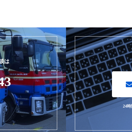
談は
43
]
24