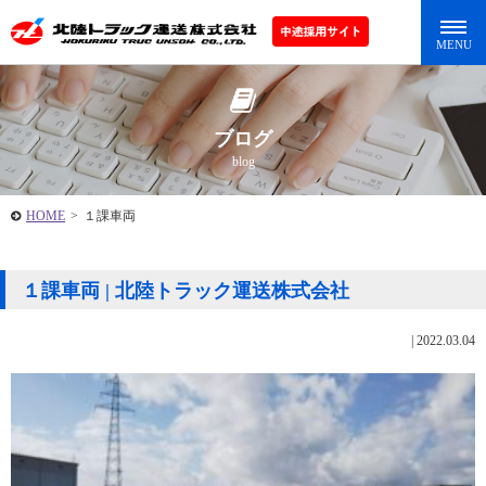
ブログ
blog
HOME
>
１課車両
１課車両 | 北陸トラック運送株式会社
|
2022.03.04